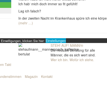
Ich hab‘ mich doch immer so fit gefühlt!
Lag ich falsch?
In der zweiten Nacht im Krankenhaus spüre ich eine körperl
(mehr …)
Einstellungen
Einwilligungen, klicken Sie hier:
STEH! AUF! MANN!
®
Die neutrale Beratung für alle
Männer, die es sich wert sind.
Wer ich bin. Wofür ich stehe.
dem Takt
undenstimmen
Magazin
Kontakt