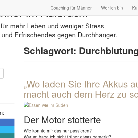
nner im Aufbruch.
Coaching für Männer
Wer ich bin
Ku
 für mehr Leben und weniger Stress,
ge und Erfrischendes gegen Durchhänger.
Schlagwort:
Durchblutun
„Wo laden Sie Ihre Akkus au
macht auch dem Herz zu sc
n:
Der Motor stotterte
Wie konnte mir das nur passieren?
Warum habe ich nicht früher etwas bemerkt?