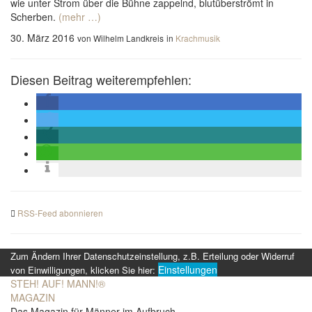
wie unter Strom über die Bühne zappelnd, blutüberströmt in
Scherben.
(mehr …)
30. März 2016
von Wilhelm Landkreis
in
Krachmusik
Diesen Beitrag weiterempfehlen:
RSS-Feed abonnieren
Zum Ändern Ihrer Datenschutzeinstellung, z.B. Erteilung oder Widerruf
Einstellungen
von Einwilligungen, klicken Sie hier:
STEH! AUF! MANN!
®
MAGAZIN
Das Magazin für Männer im Aufbruch.