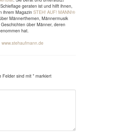
chieflage geraten ist und hilft ihnen,
In ihrem Magazin
STEH! AUF! MANN!®
g über Männerthemen, Männermusik
 Geschichten über Männer, deren
fgenommen hat.
?
www.stehaufmann.de
e Felder sind mit
*
markiert