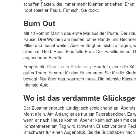
schaffen Fakten, die immer mehr Klienten anziehen. Er ist
Kopf spielt er Paula. Für sich. Sie rockt.
Burn Out
Mit 42 kommt Martin das erste Mal aus der Puste. Der Haus
Pause. Drei Wochen am besten, ohne Handy und Rechner. U
Pillen und macht weiter. Aber er fängt an, sich zu fragen, wa
alles hat. Geld. Haus. Eine tolle Frau. Der Familienhund.
angesehene Familie.
Er spürt die
Risse in der Beziehung
. Haarfein, aber die Käl
gutes Team. Er sorgt für das Einkommen. Sie für die Kind
bewegt. Nur über das, was sein muss. Die nächste Klasse
nächste Auto.
Wo ist das verdammte Glücksge
Der Zusammenbruch kündigt sich schleichend an. Abends h
Meist allein. Am Anfang ist es nur ein Feierabendbier. Es w
wenn er nach Hause kommt. Aber er kann schlafen mit de
Konzentrieren am Tag wird schwerer. Er sitzt vor dem Rech
ist schwarz für einen Augenblick. Bis die Buchstaben nac