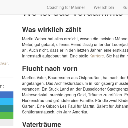
Wo ist das verdammte 
Coaching für Männer
Wer ich bin
Ku
Was wirklich zählt
Martin Weber hat alles erreicht, wovon die meisten Männer
Meter, gut gebaut, offenes Hemd lässig unter der Lederjack
an. Auch nicht, dass er in den letzten Jahren eine erstklas
Innenstadt aufgebaut hat. Eine steile
Karriere
. Sie hat ihn
chkeit
,
Flucht nach vorn
Martins Vater, Bauernsohn aus Ostpreußen, hat nach der 
angefangen. Das Architekturstudium in Königsberg musste 
n:
verändert. Ein Stück Land an der Düsseldorfer Stadtgrenze
Malerwerkstatt brachte genug Geld, Träume zu erfüllen. Er
Herzensfrau und gründete eine Familie. Für die zwei Kind
Garten. Eine Gibson Les Paul für Martin. Ballett für Joh
Schüleraustausch, ein Jahr Amerika.
Vaterträume