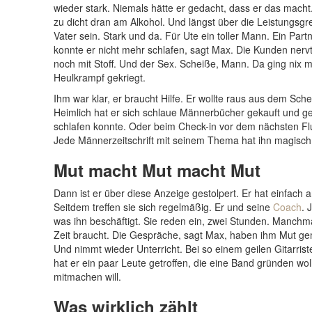
wieder stark. Niemals hätte er gedacht, dass er das macht
zu dicht dran am Alkohol. Und längst über die Leistungsgren
Vater sein. Stark und da. Für Ute ein toller Mann. Ein Part
konnte er nicht mehr schlafen, sagt Max. Die Kunden nervt
noch mit Stoff. Und der Sex. Scheiße, Mann. Da ging nix 
Heulkrampf gekriegt.
Ihm war klar, er braucht Hilfe. Er wollte raus aus dem Sch
Heimlich hat er sich schlaue Männerbücher gekauft und ge
schlafen konnte. Oder beim Check-in vor dem nächsten F
Jede Männerzeitschrift mit seinem Thema hat ihn magisc
Mut macht Mut macht Mut
Dann ist er über diese Anzeige gestolpert. Er hat einfach
Seitdem treffen sie sich regelmäßig. Er und seine
Coach
. 
was ihn beschäftigt. Sie reden ein, zwei Stunden. Manch
Zeit braucht. Die Gespräche, sagt Max, haben ihm Mut gem
Und nimmt wieder Unterricht. Bei so einem geilen Gitarrist
hat er ein paar Leute getroffen, die eine Band gründen wol
mitmachen will.
Was wirklich zählt