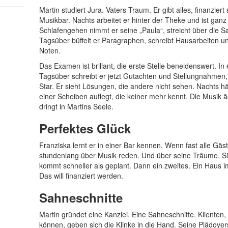
Martin studiert Jura. Vaters Traum. Er gibt alles, finanziert
Musikbar. Nachts arbeitet er hinter der Theke und ist ganz
Schlafengehen nimmt er seine „Paula“, streicht über die Sa
Tagsüber büffelt er Paragraphen, schreibt Hausarbeiten un
Noten.
Das Examen ist brillant, die erste Stelle beneidenswert. I
Tagsüber schreibt er jetzt Gutachten und Stellungnahmen, 
Star. Er sieht Lösungen, die andere nicht sehen. Nachts hä
einer Scheiben auflegt, die keiner mehr kennt. Die Musik
dringt in Martins Seele.
Perfektes Glück
Franziska lernt er in einer Bar kennen. Wenn fast alle Gäs
stundenlang über Musik reden. Und über seine Träume. S
kommt schneller als geplant. Dann ein zweites. Ein Haus i
Das will finanziert werden.
Sahneschnitte
Martin gründet eine Kanzlei. Eine Sahneschnitte. Klienten, 
können, geben sich die Klinke in die Hand. Seine Plädoyers