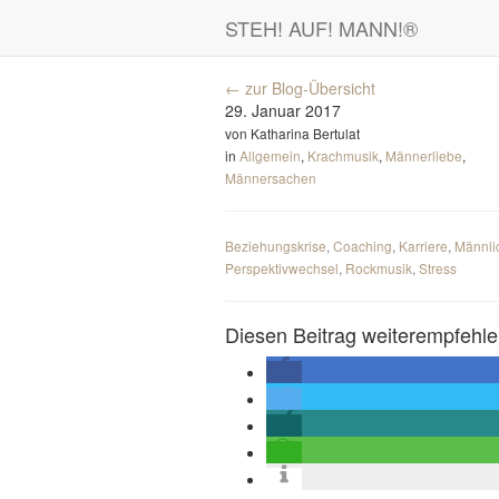
STEH! AUF! MANN!
®
← zur Blog-Übersicht
29. Januar 2017
von Katharina Bertulat
in
Allgemein
,
Krachmusik
,
Männerliebe
,
Männersachen
Beziehungskrise
,
Coaching
,
Karriere
,
Männli
Perspektivwechsel
,
Rockmusik
,
Stress
Diesen Beitrag weiterempfehle