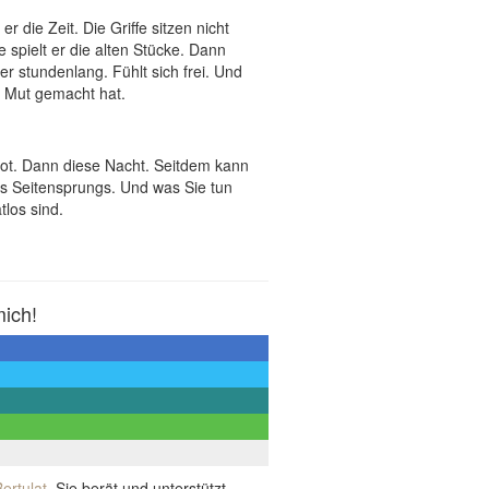
er die Zeit. Die Griffe sitzen nicht
spielt er die alten Stücke. Dann
er stundenlang. Fühlt sich frei. Und
hm Mut gemacht hat.
boot. Dann diese Nacht. Seitdem kann
es Seitensprungs. Und was Sie tun
los sind.
mich!
ertulat
. Sie berät und unterstützt