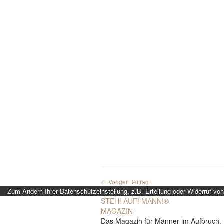
← Voriger Beitrag
Zum Ändern Ihrer Datenschutzeinstellung, z.B. Erteilung oder Widerruf von 
STEH! AUF! MANN!
®
MAGAZIN
Das Magazin für Männer im Aufbruch.