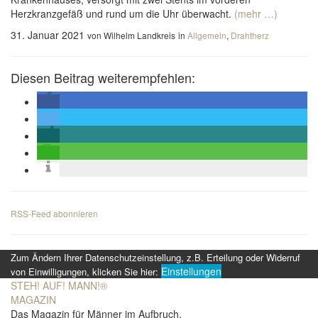
Herzkranzgefäß und rund um die Uhr überwacht.
(mehr …)
31. Januar 2021
von Wilhelm Landkreis
in
Allgemein
,
Drahtherz
Diesen Beitrag weiterempfehlen:
RSS-Feed abonnieren
Zum Ändern Ihrer Datenschutzeinstellung, z.B. Erteilung oder Widerruf
Einstellungen
von Einwilligungen, klicken Sie hier:
STEH! AUF! MANN!
®
MAGAZIN
Das Magazin für Männer im Aufbruch.